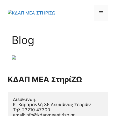
Μετάβαση
σε
Μενού
περιεχόμενο
Blog
ΚΔΑΠ ΜΕΑ ΣτηρίΖΩ
Διεύθυνση:
Κ. Καραμανλή 35 Λευκώνας Σερρών
Τηλ.23210 47300
email:info@kdapmeastirizo.gr