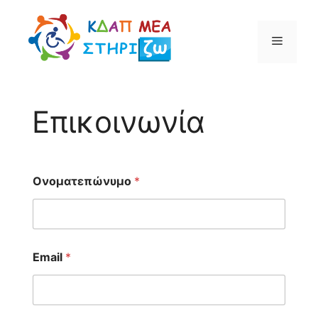
Μετάβαση
σε
Μενού
περιεχόμενο
Επικοινωνία
Ονοματεπώνυμο
*
Email
*