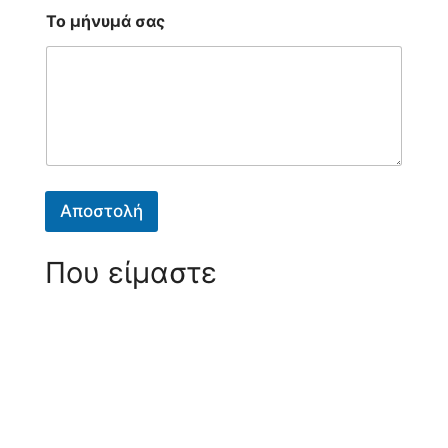
*
Το μήνυμά σας
*
Τ
ο
Αποστολή
Που είμαστε