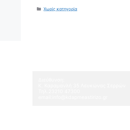
Κατηγορίες
Χωρίς κατηγορία
ΚΔΑΠ ΜΕΑ ΣτηρίΖΩ
Διεύθυνση:
Κ. Καραμανλή 35 Λευκώνας Σερρών
Τηλ.23210 47300
email:info@kdapmeastirizo.gr