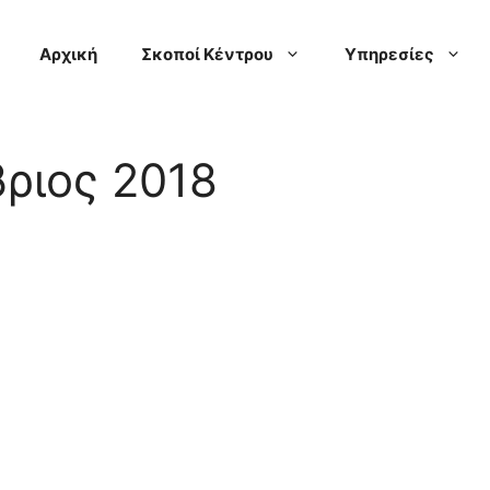
Αρχική
Σκοποί Κέντρου
Υπηρεσίες
ριος 2018
ως Κέντρο Δημιουργικής Απασχόλησης Ατόμων με Ανα
υμε τα άτομα με αναπηρία ως κατόχων δικαιωμ
ων στη λήψη αποφάσεων και την ανάληψη ευθυνώ
ι την παροχή ενεργητικών μέτρων στήριξης και έν