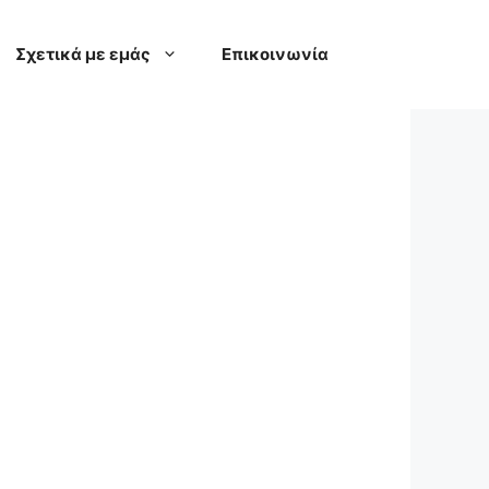
Σχετικά με εμάς
Επικοινωνία
πηρίες. Μέσα από τη λειτουργία του
άτων, ως ανεξάρτητων πολιτών και
ν, να άρουμε τους φραγμούς και να
ταξης των ατόμων με αναπηρία στην