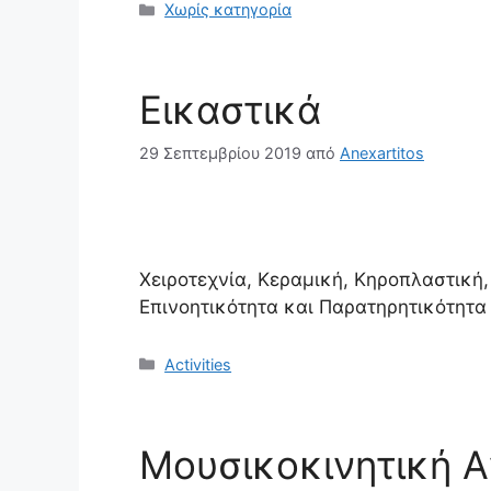
Κατηγορίες
Χωρίς κατηγορία
Εικαστικά
29 Σεπτεμβρίου 2019
από
Anexartitos
Χειροτεχνία, Κεραμική, Κηροπλαστική
Eπινοητικότητα και Παρατηρητικότητα
Κατηγορίες
Activities
Μουσικοκινητική 