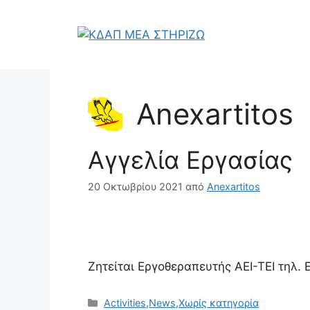
Μετάβαση
σε
περιεχόμενο
Anexartitos
Αγγελία Εργασίας
20 Οκτωβρίου 2021
από
Anexartitos
Ζητείται Εργοθεραπευτής ΑΕΙ-ΤΕΙ τηλ.
Κατηγορίες
Activities
,
News
,
Χωρίς κατηγορία