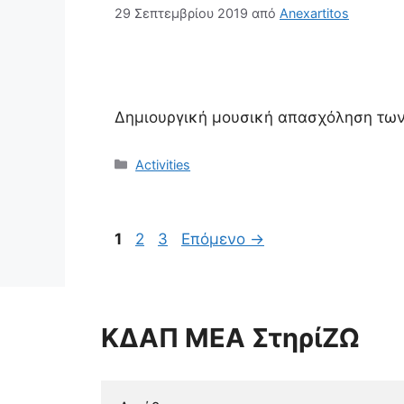
29 Σεπτεμβρίου 2019
από
Anexartitos
Δημιουργική μουσική απασχόληση των
Κατηγορίες
Activities
Σελίδα
Σελίδα
Σελίδα
1
2
3
Επόμενο
→
ΚΔΑΠ ΜΕΑ ΣτηρίΖΩ