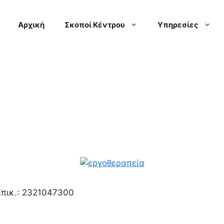
Αρχική
Σκοποί Κέντρου
Υπηρεσίες
 Επικ.: 2321047300