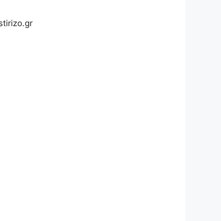
irizo.gr
πηρίες. Μέσα από τη λειτουργία του
άτων, ως ανεξάρτητων πολιτών και
ν, να άρουμε τους φραγμούς και να
ταξης των ατόμων με αναπηρία στην