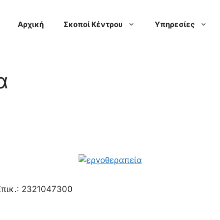
Αρχική
Σκοποί Κέντρου
Υπηρεσίες
α
 Επικ.: 2321047300