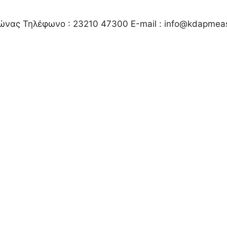
νας Τηλέφωνο : 23210 47300 Ε-mail : info@kdapmeast
ως Κέντρο Δημιουργικής Απασχόλησης Ατόμων με Ανα
υμε τα άτομα με αναπηρία ως κατόχων δικαιωμ
ων στη λήψη αποφάσεων και την ανάληψη ευθυνώ
ι την παροχή ενεργητικών μέτρων στήριξης και έν