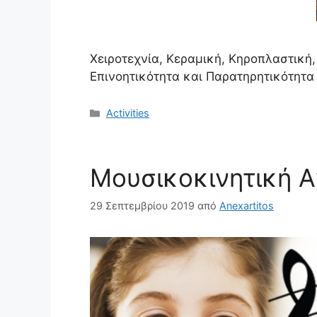
Χειροτεχνία, Κεραμική, Κηροπλαστική
Eπινοητικότητα και Παρατηρητικότητα
Κατηγορίες
Activities
Μουσικοκινητική 
29 Σεπτεμβρίου 2019
από
Anexartitos