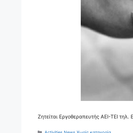
Ζητείται Εργοθεραπευτής ΑΕΙ-ΤΕΙ τηλ.
Κατηγορίες
Activities
,
News
,
Χωρίς κατηγορία