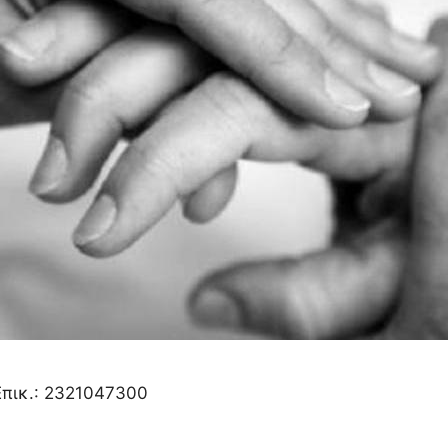
 Επικ.: 2321047300